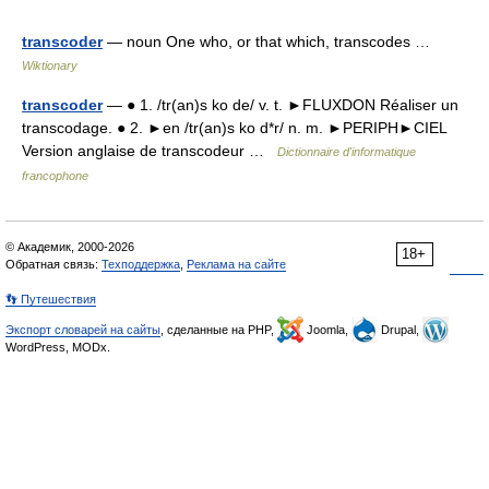
transcoder
— noun One who, or that which, transcodes …
Wiktionary
transcoder
— ● 1. /tr(an)s ko de/ v. t. ►FLUXDON Réaliser un
transcodage. ● 2. ►en /tr(an)s ko d*r/ n. m. ►PERIPH►CIEL
Version anglaise de transcodeur …
Dictionnaire d'informatique
francophone
© Академик, 2000-2026
18+
Обратная связь:
Техподдержка
,
Реклама на сайте
👣 Путешествия
Экспорт словарей на сайты
, сделанные на PHP,
Joomla,
Drupal,
WordPress, MODx.