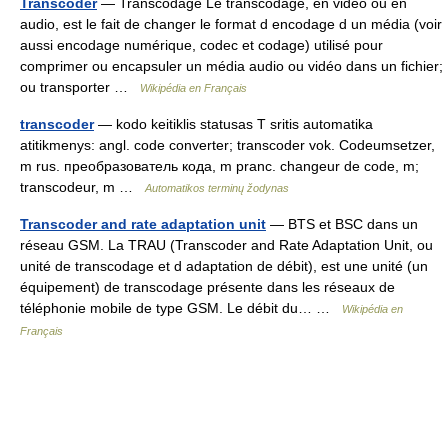
Transcoder
— Transcodage Le transcodage, en vidéo ou en
audio, est le fait de changer le format d encodage d un média (voir
aussi encodage numérique, codec et codage) utilisé pour
comprimer ou encapsuler un média audio ou vidéo dans un fichier;
ou transporter …
Wikipédia en Français
transcoder
— kodo keitiklis statusas T sritis automatika
atitikmenys: angl. code converter; transcoder vok. Codeumsetzer,
m rus. преобразователь кода, m pranc. changeur de code, m;
transcodeur, m …
Automatikos terminų žodynas
Transcoder and rate adaptation unit
— BTS et BSC dans un
réseau GSM. La TRAU (Transcoder and Rate Adaptation Unit, ou
unité de transcodage et d adaptation de débit), est une unité (un
équipement) de transcodage présente dans les réseaux de
téléphonie mobile de type GSM. Le débit du… …
Wikipédia en
Français