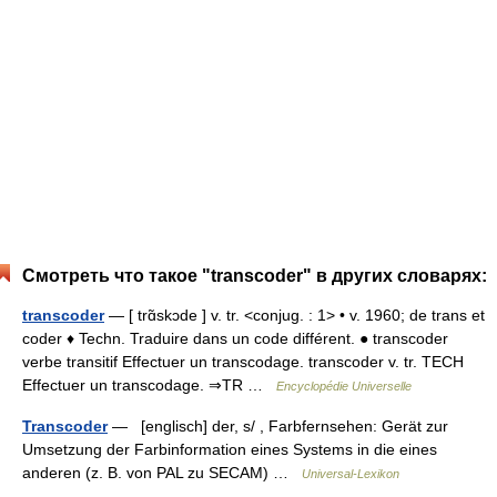
Смотреть что такое "transcoder" в других словарях:
transcoder
— [ trɑ̃skɔde ] v. tr. <conjug. : 1> • v. 1960; de trans et
coder ♦ Techn. Traduire dans un code différent. ● transcoder
verbe transitif Effectuer un transcodage. transcoder v. tr. TECH
Effectuer un transcodage. ⇒TR …
Encyclopédie Universelle
Transcoder
— [englisch] der, s/ , Farbfernsehen: Gerät zur
Umsetzung der Farbinformation eines Systems in die eines
anderen (z. B. von PAL zu SECAM) …
Universal-Lexikon