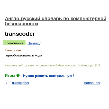
Англо-русский словарь по компьютерной
безопасности
transcoder
Толкование
Перевод
transcoder
преобразователь кода
Англо-русский словарь по компьютерной безопасности
.
Академик.ру
.
2011
.
Игры ⚽
Нужно решить контрольную?
transcipher
transducer